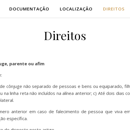
DOCUMENTAÇÃO
LOCALIZAÇÃO
DIREITOS
Direitos
uge, parente ou afim
e:
 de cônjuge não separado de pessoas e bens ou equiparado, filh
 na linha reta não incluídos na alínea anterior; c) Até dois dias
lateral.
 número anterior em caso de falecimento de pessoa que viva 
ão específica.
ão do disposto neste artigo.