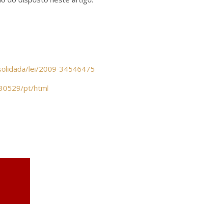
onsolidada/lei/2009-34546475
230529/pt/html