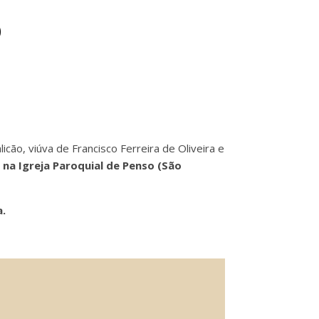
o
icão, viúva de Francisco Ferreira de Oliveira e
, na Igreja Paroquial de Penso (São
a.