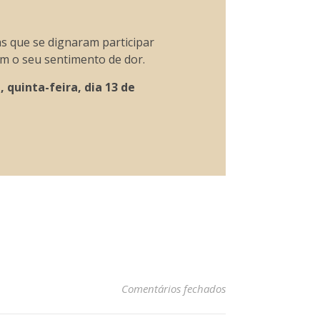
s que se dignaram participar
m o seu sentimento de dor.
 quinta-feira, dia 13 de
em Maria de Jesus F
Comentários fechados