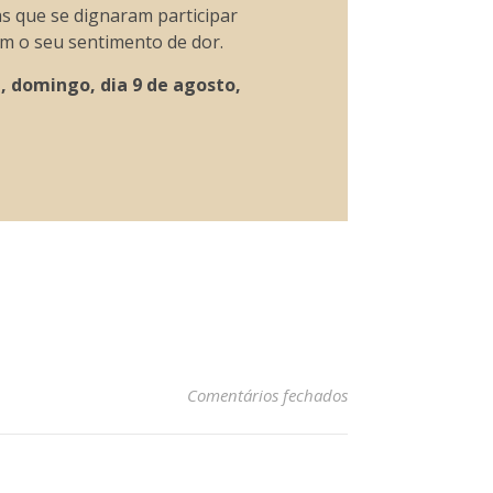
s que se dignaram participar
m o seu sentimento de dor.
, domingo, dia 9 de agosto,
em Ana de Oliveira 
Comentários fechados