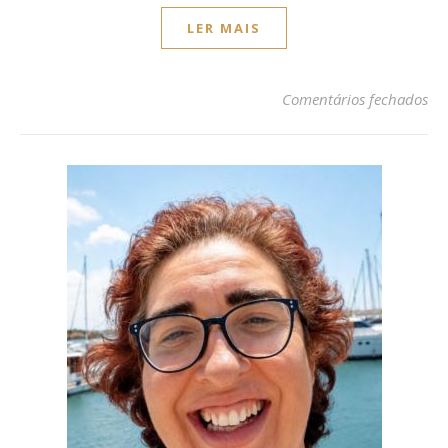
LER MAIS
em 
Comentários fechados