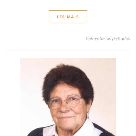
LER MAIS
em 
Comentários fechados