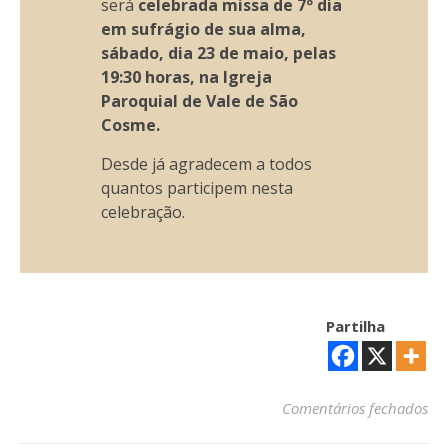
será
celebrada missa de 7º dia
em sufrágio de sua alma,
sábado, dia 23 de maio, pelas
19:30 horas, na Igreja
Paroquial de Vale de São
Cosme.
Desde já agradecem a todos
quantos participem nesta
celebração.
Partilha
em
Comentários fechados